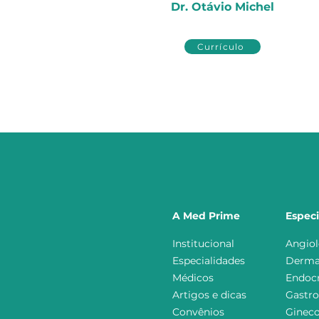
Dr. Otávio Michel
Currículo
A Med Prime
Especi
Institucional
Angiol
Especialidades
Derma
Médicos
Endocr
Artigos e dicas
Gastro
Convênios
Gineco